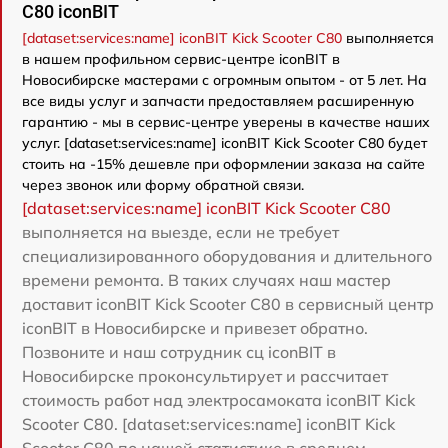
C80 iconBIT
[dataset:services:name] iconBIT Kick Scooter C80
выполняется
в нашем профильном сервис-центре iconBIT в
Новосибирске мастерами с огромным опытом - от 5 лет. На
все виды услуг и запчасти предоставляем расширенную
гарантию - мы в сервис-центре уверены в качестве наших
услуг. [dataset:services:name] iconBIT Kick Scooter C80 будет
стоить на -15% дешевле при оформлении заказа на сайте
через звонок или форму обратной связи.
[dataset:services:name] iconBIT Kick Scooter C80
выполняется на выезде, если не требует
специализированного оборудования и длительного
времени ремонта. В таких случаях наш мастер
доставит iconBIT Kick Scooter C80 в сервисный центр
iconBIT в Новосибирске и привезет обратно.
Позвоните и наш сотрудник сц iconBIT в
Новосибирске проконсультирует и рассчитает
стоимость работ над электросамоката iconBIT Kick
Scooter C80. [dataset:services:name] iconBIT Kick
Scooter C80 по нашей статистике в среднем