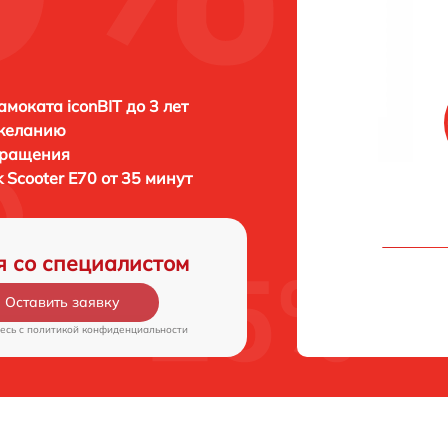
амоката iconBIT до 3 лет
 желанию
бращения
k Scooter E70 от 35 минут
я со специалистом
Оставить заявку
есь c
политикой конфиденциальности