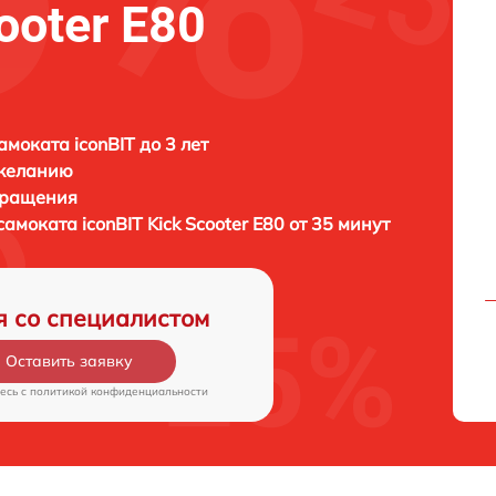
ooter E80
амоката iconBIT до 3 лет
 желанию
бращения
осамоката
iconBIT Kick Scooter E80 от 35 минут
я со специалистом
Оставить заявку
есь c
политикой конфиденциальности