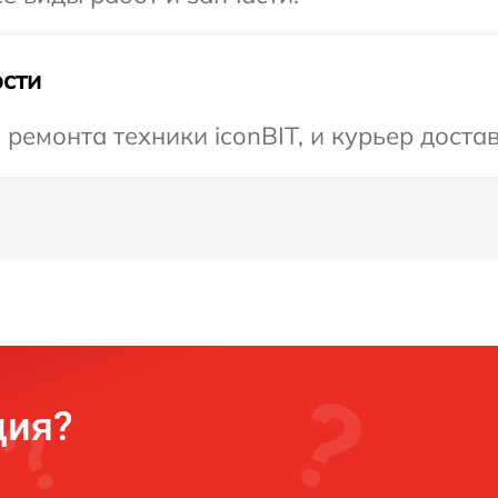
сти
емонта техники iconBIT, и курьер достав
ция?