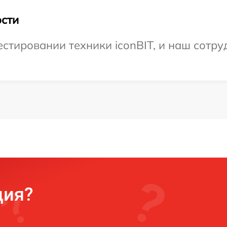
сти
тировании техники iconBIT, и наш сотру
ция?