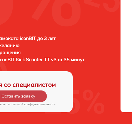
амоката iconBIT до 3 лет
 желанию
бращения
iconBIT Kick Scooter TT v3 от 35 минут
я со специалистом
Оставить заявку
есь c
политикой конфиденциальности