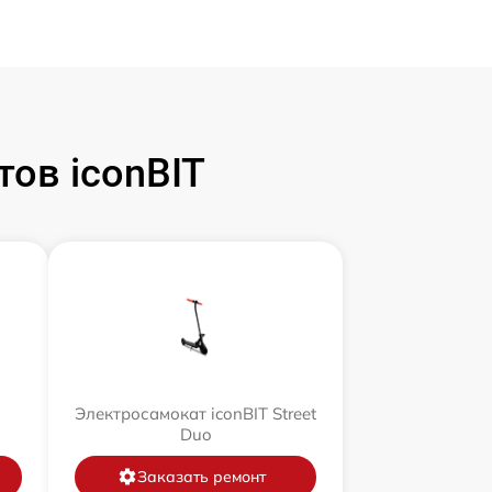
ов iconBIT
Электросамокат iconBIT Street
Duo
Заказать ремонт