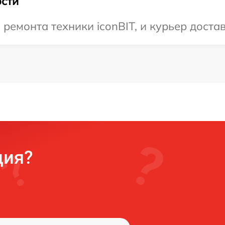
сти
емонта техники iconBIT, и курьер достави
ция?