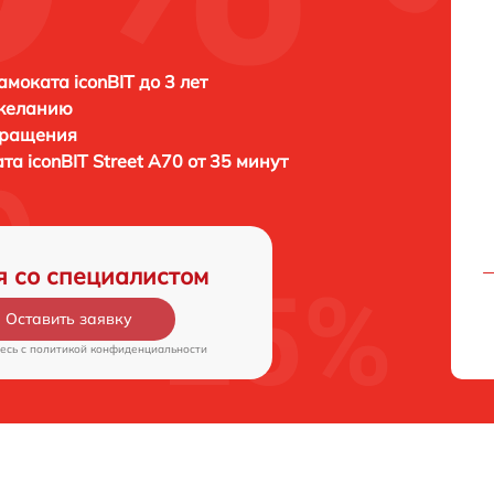
амоката iconBIT до 3 лет
 желанию
бращения
ата
iconBIT Street A70 от 35 минут
я со специалистом
Оставить заявку
есь c
политикой конфиденциальности