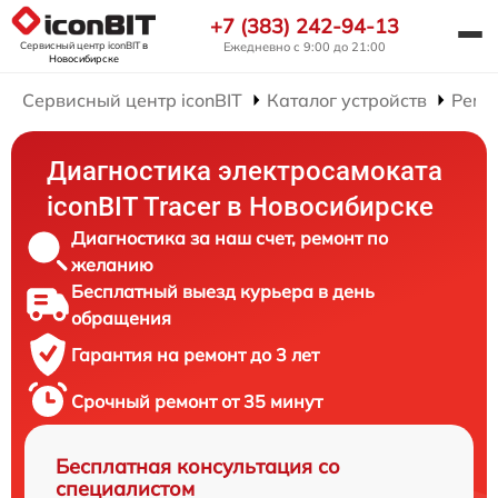
+7 (383) 242-94-13
Сервисный центр iconBIT
в
Ежедневно с 9:00 до 21:00
Новосибирске
Сервисный центр iconBIT
Каталог устройств
Ремо
Диагностика электросамоката
iconBIT Tracer в Новосибирске
Диагностика за наш счет, ремонт по
желанию
Бесплатный выезд курьера в день
обращения
Гарантия на ремонт до 3 лет
Срочный ремонт от 35 минут
Бесплатная консультация со
специалистом