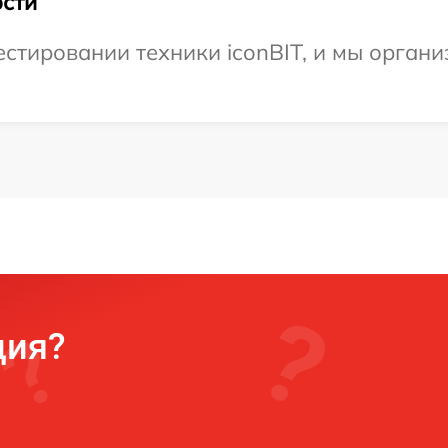
сти
тировании техники iconBIT, и мы органи
ция?