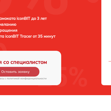
амоката iconBIT до 3 лет
 желанию
бращения
ата
iconBIT Tracer от 35 минут
я со специалистом
Оставить заявку
есь c
политикой конфиденциальности