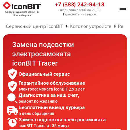
+7 (383) 242-94-13
Ежедневно с 9:00 до 21:00
Сервисный центр iconBIT
в
Позвонить
мне утром
Новосибирске
Сервисный центр iconBIT
Каталог устройств
Ремо
Замена подсветки
электросамоката
iconBIT Tracer
Официальный сервис
Гарантийное обслуживание
электросамоката iconBIT до 3 лет
Диагностика за наш счет,
ремонт по желанию
Бесплатный выезд курьера
в день обращения
Замена подсветки электросамоката
iconBIT Tracer от 35 минут