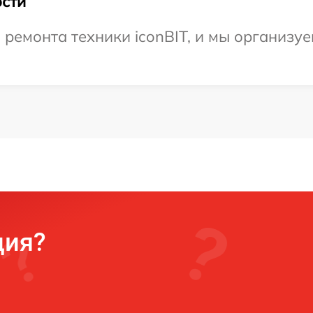
сти
емонта техники iconBIT, и мы организуе
ция?