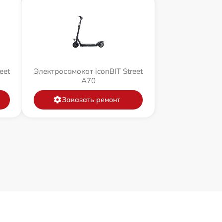
eet
Электросамокат iconBIT Street
A70
Заказать ремонт