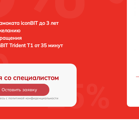
амоката iconBIT до 3 лет
 желанию
бращения
nBIT Trident T1 от 35 минут
я со специалистом
Оставить заявку
есь c
политикой конфиденциальности