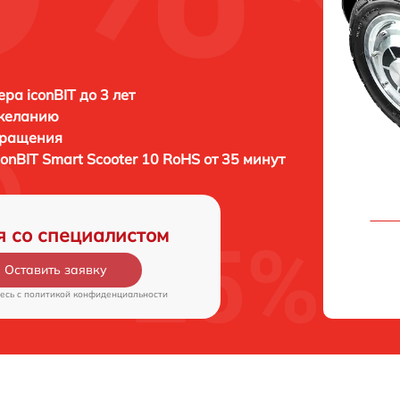
ра iconBIT до 3 лет
 желанию
бращения
conBIT Smart Scooter 10 RoHS от 35 минут
я со специалистом
Оставить заявку
есь c
политикой конфиденциальности